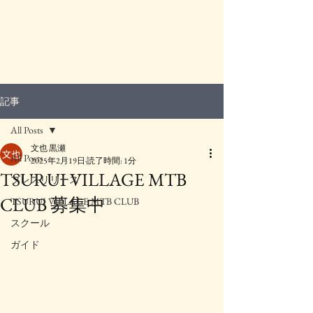
​TSURUMU works
記事
All Posts
文也 黒瀬
All Posts
2025年2月19日
読了時間: 1分
TSURUI VILLAGE MTB
プレスリリース
CLUB 募集中
TSURUI VILLAGE MTB CLUB
スクール
ガイド