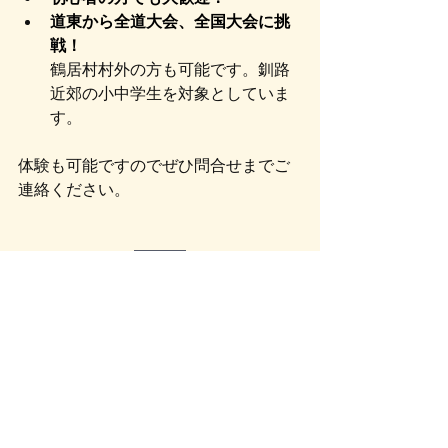
道東から全道大会、全国大会に挑
戦！
鶴居村村外の方も可能です。釧路
近郊の小中学生を対象としていま
す。
体験も可能ですのでぜひ問合せまでご
連絡ください。
詳細
鶴居村
MTB
スポーツ
マウンテンバイククラブ
サイクリング
釧路
自転車教室
教室
根室
北見
帯広
部活動
自転車部
TSURUI VILLAGE MTB CLUB
スクール